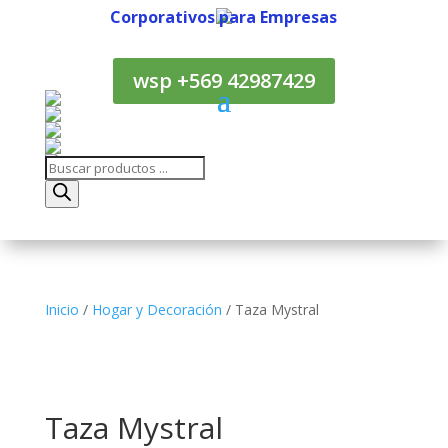
Corporativos para Empresas
Corporativos para Empresas
wsp +569 42987429
Búsqueda
de
productos
Inicio
/
Hogar y Decoración
/ Taza Mystral
Taza Mystral