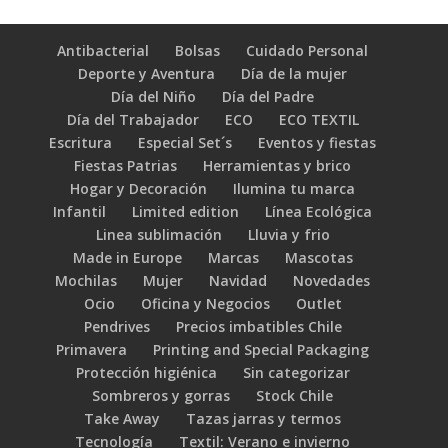
Antibacterial
Bolsas
Cuidado Personal
Deporte y Aventura
Día de la mujer
Día del Niño
Día del Padre
Día del Trabajador
ECO
ECO TEXTIL
Escritura
Especial Set´s
Eventos y fiestas
Fiestas Patrias
Herramientas y brico
Hogar y Decoración
Ilumina tu marca
Infantil
Limited edition
Línea Ecológica
Linea sublimación
Lluvia y frio
Made in Europe
Marcas
Mascotas
Mochilas
Mujer
Navidad
Novedades
Ocio
Oficina y Negocios
Outlet
Pendrives
Precios imbatibles Chile
Primavera
Printing and Special Packaging
Protección higiénica
Sin categorizar
Sombreros y gorras
Stock Chile
Take Away
Tazas jarras y termos
Tecnología
Textil: Verano e invierno