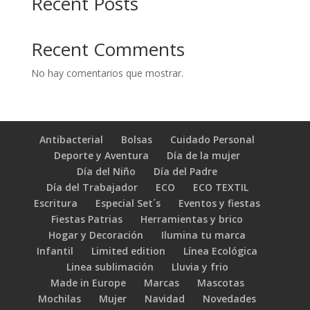
Recent Posts
Recent Comments
No hay comentarios que mostrar.
Antibacterial
Bolsas
Cuidado Personal
Deporte y Aventura
Día de la mujer
Día del Niño
Día del Padre
Día del Trabajador
ECO
ECO TEXTIL
Escritura
Especial Set´s
Eventos y fiestas
Fiestas Patrias
Herramientas y brico
Hogar y Decoración
Ilumina tu marca
Infantil
Limited edition
Línea Ecológica
Linea sublimación
Lluvia y frio
Made in Europe
Marcas
Mascotas
Mochilas
Mujer
Navidad
Novedades