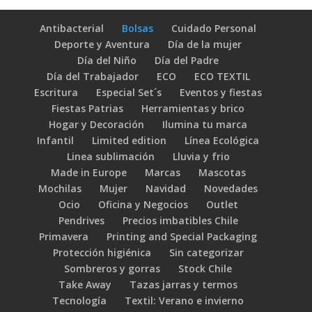
Antibacterial
Bolsas
Cuidado Personal
Deporte y Aventura
Día de la mujer
Día del Niño
Día del Padre
Día del Trabajador
ECO
ECO TEXTIL
Escritura
Especial Set´s
Eventos y fiestas
Fiestas Patrias
Herramientas y brico
Hogar y Decoración
Ilumina tu marca
Infantil
Limited edition
Línea Ecológica
Linea sublimación
Lluvia y frio
Made in Europe
Marcas
Mascotas
Mochilas
Mujer
Navidad
Novedades
Ocio
Oficina y Negocios
Outlet
Pendrives
Precios imbatibles Chile
Primavera
Printing and Special Packaging
Protección higiénica
Sin categorizar
Sombreros y gorras
Stock Chile
Take Away
Tazas jarras y termos
Tecnología
Textil: Verano e invierno