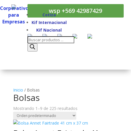
Corporativos
wsp +569 42987429
para
Cotiza
Empresas
Kif Internacional
Corporativos
Kif Nacional
para
Búsqueda
Empresas
de
productos
Inicio
/ Bolsas
Bolsas
Mostrando 1–9 de 225 resultados