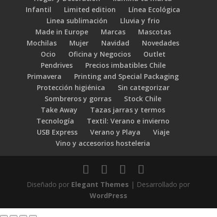
Infantil
Limited edition
Línea Ecológica
Linea sublimación
Lluvia y frio
Made in Europe
Marcas
Mascotas
Mochilas
Mujer
Navidad
Novedades
Ocio
Oficina y Negocios
Outlet
Pendrives
Precios imbatibles Chile
Primavera
Printing and Special Packaging
Protección higiénica
Sin categorizar
Sombreros y gorras
Stock Chile
Take Away
Tazas jarras y termos
Tecnología
Textil: Verano e invierno
USB Express
Verano y Playa
Viaje
Vino y accesorios hosteleria
Diseñado por
Elegant Themes
| Desarrollado por
WordPress