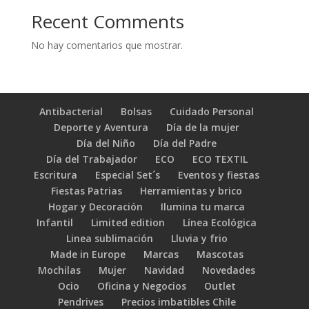
Recent Comments
No hay comentarios que mostrar.
Antibacterial
Bolsas
Cuidado Personal
Deporte y Aventura
Día de la mujer
Día del Niño
Día del Padre
Día del Trabajador
ECO
ECO TEXTIL
Escritura
Especial Set´s
Eventos y fiestas
Fiestas Patrias
Herramientas y brico
Hogar y Decoración
Ilumina tu marca
Infantil
Limited edition
Línea Ecológica
Linea sublimación
Lluvia y frio
Made in Europe
Marcas
Mascotas
Mochilas
Mujer
Navidad
Novedades
Ocio
Oficina y Negocios
Outlet
Pendrives
Precios imbatibles Chile