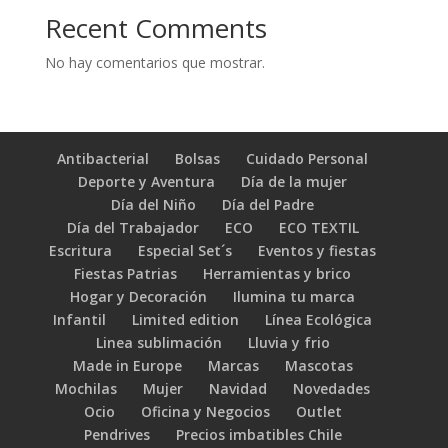
Recent Comments
No hay comentarios que mostrar.
Antibacterial
Bolsas
Cuidado Personal
Deporte y Aventura
Día de la mujer
Día del Niño
Día del Padre
Día del Trabajador
ECO
ECO TEXTIL
Escritura
Especial Set´s
Eventos y fiestas
Fiestas Patrias
Herramientas y brico
Hogar y Decoración
Ilumina tu marca
Infantil
Limited edition
Línea Ecológica
Linea sublimación
Lluvia y frio
Made in Europe
Marcas
Mascotas
Mochilas
Mujer
Navidad
Novedades
Ocio
Oficina y Negocios
Outlet
Pendrives
Precios imbatibles Chile