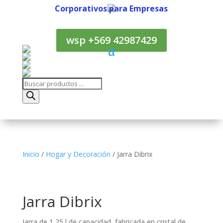
Corporativos para Empresas
Corporativos para Empresas
wsp +569 42987429
Búsqueda
de
productos
Inicio
/
Hogar y Decoración
/ Jarra Dibrix
Jarra Dibrix
Jarra de 1,25 l de capacidad, fabricada en cristal de