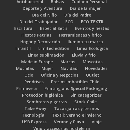
Antibacterial
Bolsas
Cuidado Personal
Deporte y Aventura
Día de la mujer
Día del Niño
Día del Padre
Día del Trabajador
ECO
ECO TEXTIL
Escritura
Especial Set´s
Eventos y fiestas
Fiestas Patrias
Herramientas y brico
Hogar y Decoración
Ilumina tu marca
Infantil
Limited edition
Línea Ecológica
Linea sublimación
Lluvia y frio
Made in Europe
Marcas
Mascotas
Mochilas
Mujer
Navidad
Novedades
Ocio
Oficina y Negocios
Outlet
Pendrives
Precios imbatibles Chile
Primavera
Printing and Special Packaging
Protección higiénica
Sin categorizar
Sombreros y gorras
Stock Chile
Take Away
Tazas jarras y termos
Tecnología
Textil: Verano e invierno
USB Express
Verano y Playa
Viaje
Vino y accesorios hosteleria