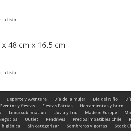
 la Lista
 x 48 cm x 16.5 cm
 la Lista
Deporte y Aventura
Día de la mujer
Día del Niño
Dí
Eventos y fiestas
Fiestas Patrias
Herramientas y brico
a
Linea sublimación
Lluvia y frio
Made in Europe
Ma
 Negocios
Outlet
Pendrives
Precios imbatibles Chile
 higiénica
Sin categorizar
Sombreros y gorras
Stock C