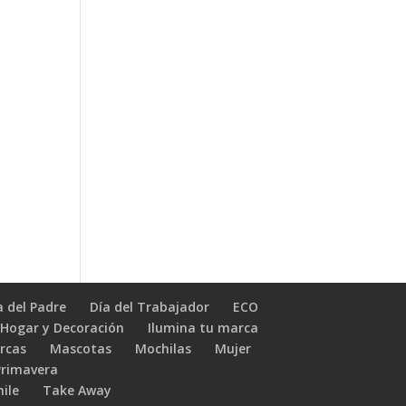
a del Padre
Día del Trabajador
ECO
Hogar y Decoración
Ilumina tu marca
rcas
Mascotas
Mochilas
Mujer
Primavera
hile
Take Away