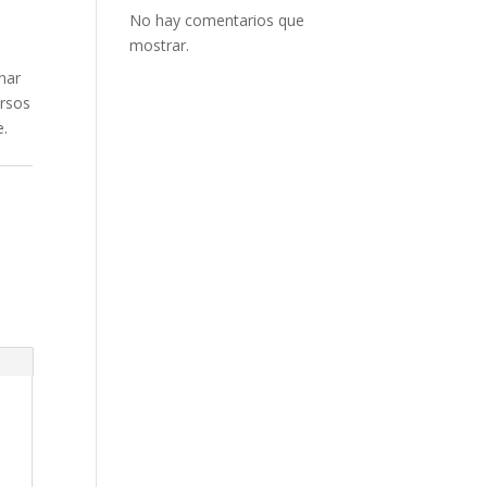
No hay comentarios que
mostrar.
nar
ersos
e.