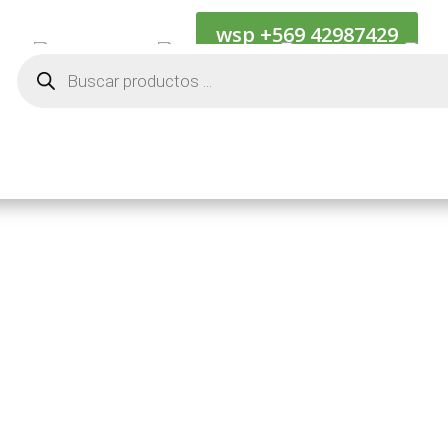
wsp +569 42987429
Cotiza
Kif Internacional
Kif Naciona
Búsqueda
de
productos