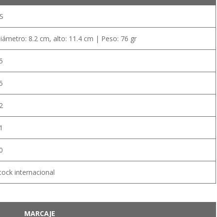
S
iámetro: 8.2 cm, alto: 11.4 cm | Peso: 76 gr
5
5
2
1
0
tock internacional
MARCAJE