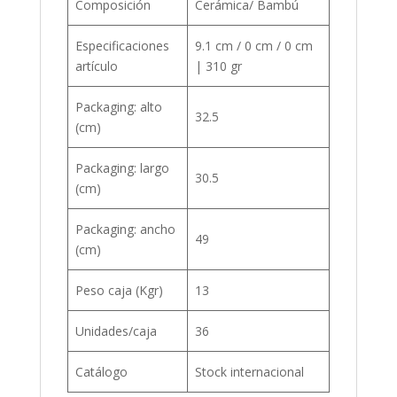
Composición
Cerámica/ Bambú
Especificaciones
9.1 cm / 0 cm / 0 cm
artículo
| 310 gr
Packaging: alto
32.5
(cm)
Packaging: largo
30.5
(cm)
Packaging: ancho
49
(cm)
Peso caja (Kgr)
13
Unidades/caja
36
Catálogo
Stock internacional