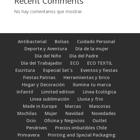
Recent Comments
No hay comentarios que mostrar.
Antibacterial
Bolsas
Cuidado Personal
Deporte y Aventura
Día de la mujer
Día del Niño
Día del Padre
Día del Trabajador
ECO
ECO TEXTIL
Escritura
Especial Set´s
Eventos y fiestas
Fiestas Patrias
Herramientas y brico
Hogar y Decoración
Ilumina tu marca
Infantil
Limited edition
Línea Ecológica
Linea sublimación
Lluvia y frio
Made in Europe
Marcas
Mascotas
Mochilas
Mujer
Navidad
Novedades
Ocio
Oficina y Negocios
Outlet
Pendrives
Precios imbatibles Chile
Primavera
Printing and Special Packaging