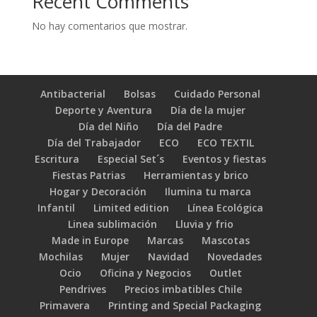
Recent Comments
No hay comentarios que mostrar.
Antibacterial
Bolsas
Cuidado Personal
Deporte y Aventura
Día de la mujer
Día del Niño
Día del Padre
Día del Trabajador
ECO
ECO TEXTIL
Escritura
Especial Set´s
Eventos y fiestas
Fiestas Patrias
Herramientas y brico
Hogar y Decoración
Ilumina tu marca
Infantil
Limited edition
Línea Ecológica
Linea sublimación
Lluvia y frio
Made in Europe
Marcas
Mascotas
Mochilas
Mujer
Navidad
Novedades
Ocio
Oficina y Negocios
Outlet
Pendrives
Precios imbatibles Chile
Primavera
Printing and Special Packaging