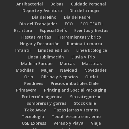
Antibacterial
Bolsas
Cuidado Personal
Deporte y Aventura
Día de la mujer
Día del Niño
Día del Padre
Día del Trabajador
ECO
ECO TEXTIL
Escritura
Especial Set´s
Eventos y fiestas
Fiestas Patrias
Herramientas y brico
Hogar y Decoración
Ilumina tu marca
Infantil
Limited edition
Línea Ecológica
Linea sublimación
Lluvia y frio
Made in Europe
Marcas
Mascotas
Mochilas
Mujer
Navidad
Novedades
Ocio
Oficina y Negocios
Outlet
Pendrives
Precios imbatibles Chile
Primavera
Printing and Special Packaging
Protección higiénica
Sin categorizar
Sombreros y gorras
Stock Chile
Take Away
Tazas jarras y termos
Tecnología
Textil: Verano e invierno
USB Express
Verano y Playa
Viaje