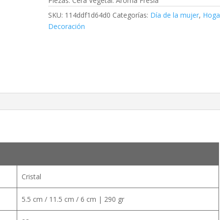
Piezas. Cera Vegetal. Aroma Fresia
SKU:
114ddf1d64d0
Categorías:
Día de la mujer
,
Hoga
Decoración
Cristal
5.5 cm / 11.5 cm / 6 cm | 290 gr