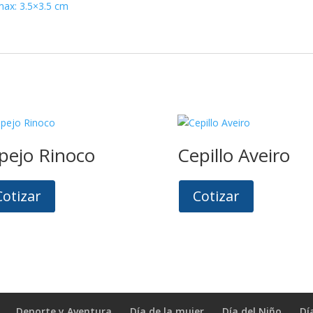
x: 3.5×3.5 cm
pejo Rinoco
Cepillo Aveiro
Cotizar
Cotizar
Deporte y Aventura
Día de la mujer
Día del Niño
Dí