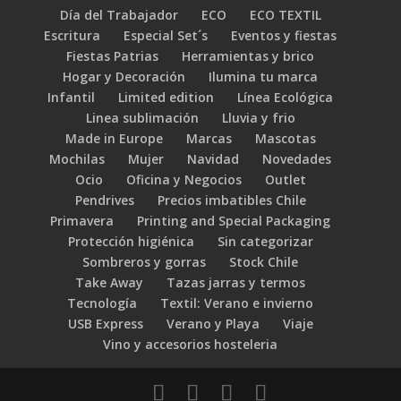
Día del Trabajador
ECO
ECO TEXTIL
Escritura
Especial Set´s
Eventos y fiestas
Fiestas Patrias
Herramientas y brico
Hogar y Decoración
Ilumina tu marca
Infantil
Limited edition
Línea Ecológica
Linea sublimación
Lluvia y frio
Made in Europe
Marcas
Mascotas
Mochilas
Mujer
Navidad
Novedades
Ocio
Oficina y Negocios
Outlet
Pendrives
Precios imbatibles Chile
Primavera
Printing and Special Packaging
Protección higiénica
Sin categorizar
Sombreros y gorras
Stock Chile
Take Away
Tazas jarras y termos
Tecnología
Textil: Verano e invierno
USB Express
Verano y Playa
Viaje
Vino y accesorios hosteleria