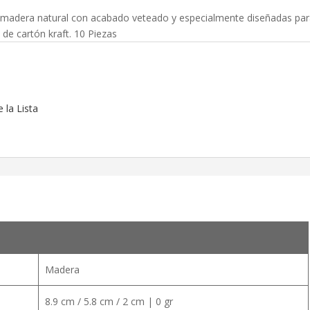
 en madera natural con acabado veteado y especialmente diseñadas pa
 de cartón kraft. 10 Piezas
s
 la Lista
Madera
8.9 cm / 5.8 cm / 2 cm | 0 gr