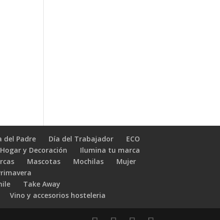
a del Padre
Día del Trabajador
ECO
Hogar y Decoración
Ilumina tu marca
rcas
Mascotas
Mochilas
Mujer
Primavera
hile
Take Away
Vino y accesorios hosteleria