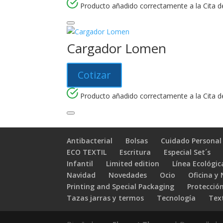
Producto añadido correctamente a la Cita de
Cargador Lomen
Cotizar
Producto añadido correctamente a la Cita de
Antibacterial
Bolsas
Cuidado Personal
ECO TEXTIL
Escritura
Especial Set´s
Infantil
Limited edition
Línea Ecológic
Navidad
Novedades
Ocio
Oficina y
Printing and Special Packaging
Protección
Tazas jarras y termos
Tecnología
Text