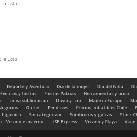
 la Lista
 la Lista
Deporte y Aventura
Día de la mujer
Día del Niño
Dí
Eventos y fiestas
Fiestas Patrias
Herramientas y brico
a
Linea sublimación
Lluvia y frio
Made in Europe
Ma
 Negocios
Outlet
Pendrives
Precios imbatibles Chile
 higiénica
Sin categorizar
Sombreros y gorras
Stock C
il: Verano e invierno
USB Express
Verano y Playa
Viaje