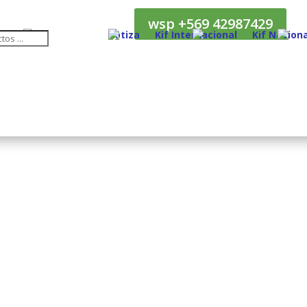
wsp +569 42987429
Cotiza
Kif Internacional
Kif Naciona