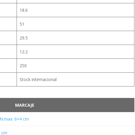
18.6
51
29.5
12.2
250
Stock internacional
MARCAJE
N.max: 6×4 cm
4 cm