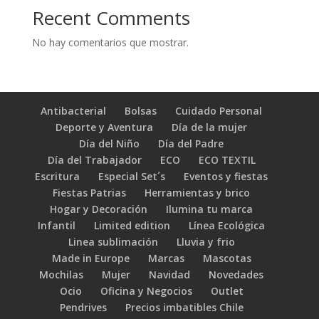
Recent Comments
No hay comentarios que mostrar.
Antibacterial
Bolsas
Cuidado Personal
Deporte y Aventura
Día de la mujer
Día del Niño
Día del Padre
Día del Trabajador
ECO
ECO TEXTIL
Escritura
Especial Set´s
Eventos y fiestas
Fiestas Patrias
Herramientas y brico
Hogar y Decoración
Ilumina tu marca
Infantil
Limited edition
Línea Ecológica
Linea sublimación
Lluvia y frio
Made in Europe
Marcas
Mascotas
Mochilas
Mujer
Navidad
Novedades
Ocio
Oficina y Negocios
Outlet
Pendrives
Precios imbatibles Chile