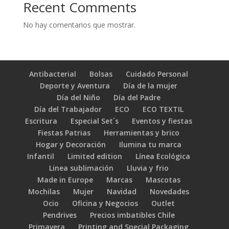
Recent Comments
No hay comentarios que mostrar.
Antibacterial
Bolsas
Cuidado Personal
Deporte y Aventura
Día de la mujer
Día del Niño
Día del Padre
Día del Trabajador
ECO
ECO TEXTIL
Escritura
Especial Set´s
Eventos y fiestas
Fiestas Patrias
Herramientas y brico
Hogar y Decoración
Ilumina tu marca
Infantil
Limited edition
Línea Ecológica
Linea sublimación
Lluvia y frio
Made in Europe
Marcas
Mascotas
Mochilas
Mujer
Navidad
Novedades
Ocio
Oficina y Negocios
Outlet
Pendrives
Precios imbatibles Chile
Primavera
Printing and Special Packaging