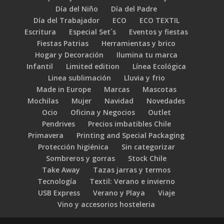
Día del Niño
Día del Padre
Día del Trabajador
ECO
ECO TEXTIL
Escritura
Especial Set´s
Eventos y fiestas
Fiestas Patrias
Herramientas y brico
Hogar y Decoración
Ilumina tu marca
Infantil
Limited edition
Línea Ecológica
Linea sublimación
Lluvia y frio
Made in Europe
Marcas
Mascotas
Mochilas
Mujer
Navidad
Novedades
Ocio
Oficina y Negocios
Outlet
Pendrives
Precios imbatibles Chile
Primavera
Printing and Special Packaging
Protección higiénica
Sin categorizar
Sombreros y gorras
Stock Chile
Take Away
Tazas jarras y termos
Tecnología
Textil: Verano e invierno
USB Express
Verano y Playa
Viaje
Vino y accesorios hosteleria