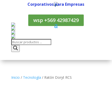
Corporativos para Empresas
Corporativos para Empresas
wsp +569 42987429
Búsqueda
de
productos
Inicio
/
Tecnología
/ Ratón Doryt RCS