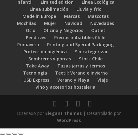
Infantil
Limited edition
Línea Ecológica
Linea sublimación
Lluvia y frio
Made in Europe
Marcas
Mascotas
Mochilas
Mujer
Navidad
Novedades
Ocio
Oficina y Negocios
Outlet
Pendrives
Precios imbatibles Chile
Primavera
Printing and Special Packaging
Protección higiénica
Sin categorizar
Sombreros y gorras
Stock Chile
Take Away
Tazas jarras y termos
Tecnología
Textil: Verano e invierno
USB Express
Verano y Playa
Viaje
Vino y accesorios hosteleria
Diseñado por
Elegant Themes
| Desarrollado por
WordPress