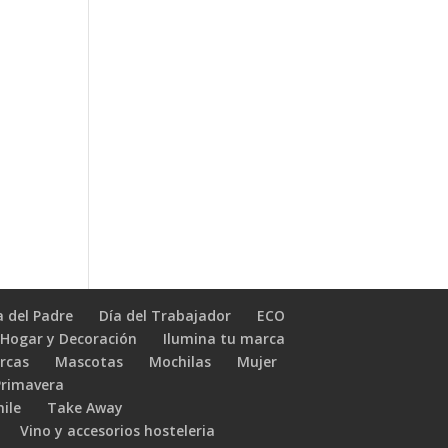
a del Padre
Día del Trabajador
ECO
Hogar y Decoración
Ilumina tu marca
rcas
Mascotas
Mochilas
Mujer
Primavera
hile
Take Away
Vino y accesorios hosteleria