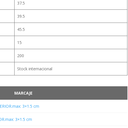
37.5
39.5
45.5
15
200
Stock internacional
MARCAJE
RIOR.max: 3×1.5 cm
R.max: 3×1.5 cm