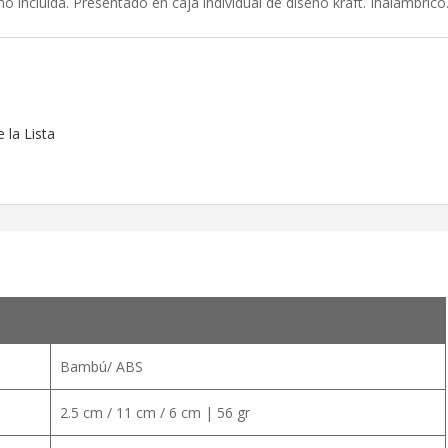
o incluida. Presentado en caja individual de diseño kraft. Inalámbrico
 la Lista
Bambú/ ABS
2.5 cm / 11 cm / 6 cm | 56 gr