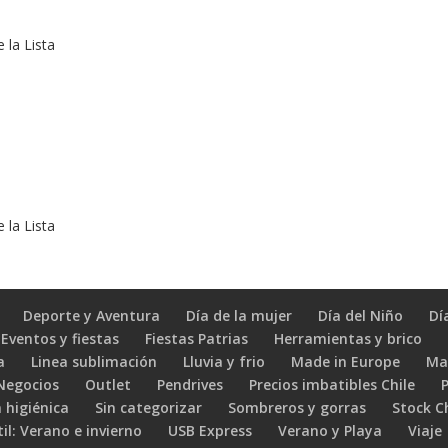
 la Lista
 la Lista
Deporte y Aventura
Día de la mujer
Día del Niño
Dí
Eventos y fiestas
Fiestas Patrias
Herramientas y brico
a
Linea sublimación
Lluvia y frio
Made in Europe
Ma
 Negocios
Outlet
Pendrives
Precios imbatibles Chile
 higiénica
Sin categorizar
Sombreros y gorras
Stock C
il: Verano e invierno
USB Express
Verano y Playa
Viaje