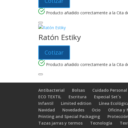
Cotizar
Producto añadido correctamente a la Cita de
Ratón Estiky
Cotizar
Producto añadido correctamente a la Cita de
Antibacterial
Bolsas
Cuidado Personal
ECO TEXTIL
Escritura
Especial Set´s
Infantil
Limited edition
Línea Ecológic
Navidad
Novedades
Ocio
Oficina y
Printing and Special Packaging
Protección
Tazas jarras y termos
Tecnología
Text