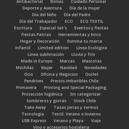
Antibacterial
Bolsas
Cuidado Personal
Deporte y Aventura
Día de la mujer
Día del Niño
Día del Padre
Día del Trabajador
ECO
ECO TEXTIL
Escritura
Especial Set´s
Eventos y fiestas
Fiestas Patrias
Herramientas y brico
Hogar y Decoración
Ilumina tu marca
Infantil
Limited edition
Línea Ecológica
Linea sublimación
Lluvia y frio
Made in Europe
Marcas
Mascotas
Mochilas
Mujer
Navidad
Novedades
Ocio
Oficina y Negocios
Outlet
Pendrives
Precios imbatibles Chile
Primavera
Printing and Special Packaging
Protección higiénica
Sin categorizar
Sombreros y gorras
Stock Chile
Take Away
Tazas jarras y termos
Tecnología
Textil: Verano e invierno
USB Express
Verano y Playa
Viaje
Vino y accesorios hosteleria