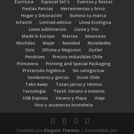
Escritura
Especial Set´s
Eventos y fiestas
Fiestas Patrias
Herramientas y brico
Hogar y Decoración
Ilumina tu marca
Infantil
Limited edition
Línea Ecológica
Linea sublimación
Lluvia y frio
Made in Europe
Marcas
Mascotas
Mochilas
Mujer
Navidad
Novedades
Ocio
Oficina y Negocios
Outlet
Pendrives
Precios imbatibles Chile
Primavera
Printing and Special Packaging
Protección higiénica
Sin categorizar
Sombreros y gorras
Stock Chile
Take Away
Tazas jarras y termos
Tecnología
Textil: Verano e invierno
USB Express
Verano y Playa
Viaje
Vino y accesorios hosteleria
Diseñado por
Elegant Themes
| Desarrollado por