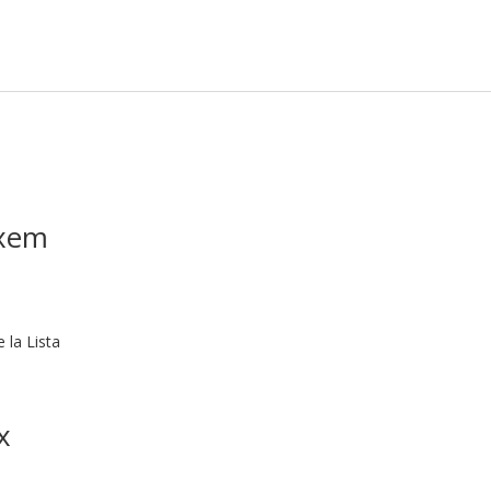
oxem
 la Lista
x