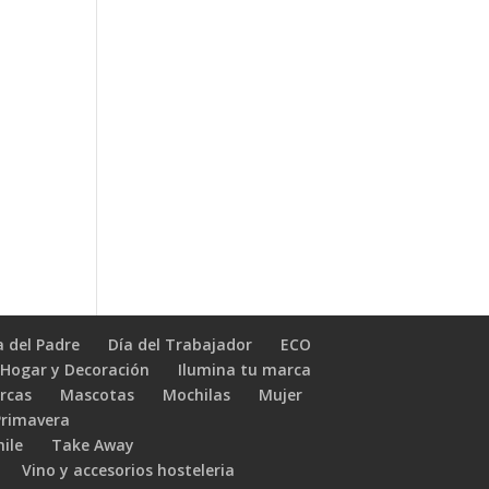
a del Padre
Día del Trabajador
ECO
Hogar y Decoración
Ilumina tu marca
rcas
Mascotas
Mochilas
Mujer
Primavera
hile
Take Away
Vino y accesorios hosteleria