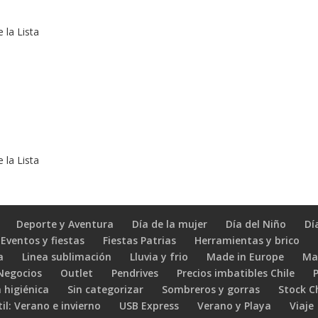
 la Lista
 la Lista
Deporte y Aventura
Día de la mujer
Día del Niño
Dí
Eventos y fiestas
Fiestas Patrias
Herramientas y brico
a
Linea sublimación
Lluvia y frio
Made in Europe
Ma
 Negocios
Outlet
Pendrives
Precios imbatibles Chile
 higiénica
Sin categorizar
Sombreros y gorras
Stock C
il: Verano e invierno
USB Express
Verano y Playa
Viaje