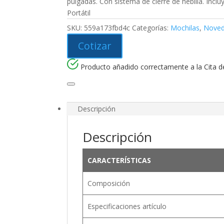
pulgadas. Con sistema de cierre de hebilla. Incl
Portátil
SKU:
559a173fbd4c
Categorías:
Mochilas
,
Nove
Cotizar
Producto añadido correctamente a la Cita de
Descripción
Descripción
CARACTERÍSTICAS
Composición
Especificaciones artículo