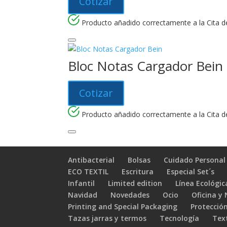
Cotizar
Producto añadido correctamente a la Cita de
Bloc Notas Cargador Bein
Cotizar
Producto añadido correctamente a la Cita de
Antibacterial
Bolsas
Cuidado Personal
ECO TEXTIL
Escritura
Especial Set´s
Infantil
Limited edition
Línea Ecológic
Navidad
Novedades
Ocio
Oficina y
Printing and Special Packaging
Protección
Tazas jarras y termos
Tecnología
Text