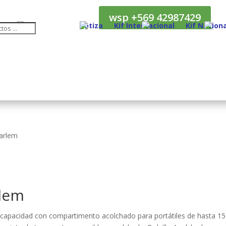
wsp +569 42987429
Cotiza
Kif Internacional
Kif Naciona
arlem
lem
 capacidad con compartimento acolchado para portátiles de hasta 15