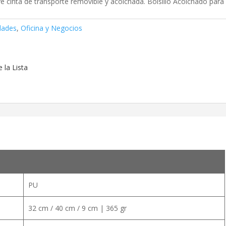
uye cinta de transporte removible y acolchada. Bolsillo Acolchado para
dades
,
Oficina y Negocios
 la Lista
PU
32 cm / 40 cm / 9 cm | 365 gr