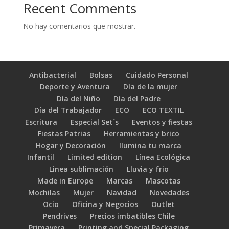
Recent Comments
No hay comentarios que mostrar.
Antibacterial
Bolsas
Cuidado Personal
Deporte y Aventura
Día de la mujer
Día del Niño
Día del Padre
Día del Trabajador
ECO
ECO TEXTIL
Escritura
Especial Set´s
Eventos y fiestas
Fiestas Patrias
Herramientas y brico
Hogar y Decoración
Ilumina tu marca
Infantil
Limited edition
Línea Ecológica
Linea sublimación
Lluvia y frio
Made in Europe
Marcas
Mascotas
Mochilas
Mujer
Navidad
Novedades
Ocio
Oficina y Negocios
Outlet
Pendrives
Precios imbatibles Chile
Primavera
Printing and Special Packaging