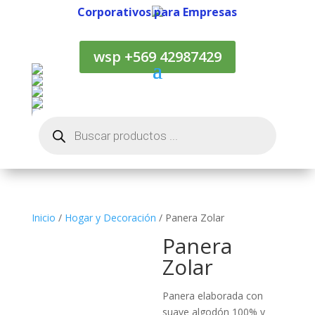
Corporativos para Empresas
Corporativos para Empresas
wsp +569 42987429
Búsqueda
de
productos
Inicio
/
Hogar y Decoración
/ Panera Zolar
Panera
Zolar
Panera elaborada con
suave algodón 100% y