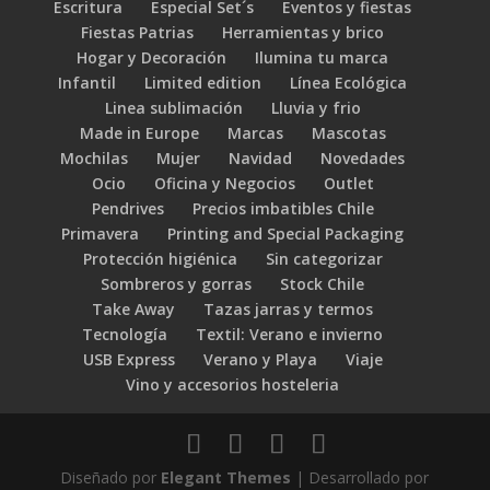
Escritura
Especial Set´s
Eventos y fiestas
Fiestas Patrias
Herramientas y brico
Hogar y Decoración
Ilumina tu marca
Infantil
Limited edition
Línea Ecológica
Linea sublimación
Lluvia y frio
Made in Europe
Marcas
Mascotas
Mochilas
Mujer
Navidad
Novedades
Ocio
Oficina y Negocios
Outlet
Pendrives
Precios imbatibles Chile
Primavera
Printing and Special Packaging
Protección higiénica
Sin categorizar
Sombreros y gorras
Stock Chile
Take Away
Tazas jarras y termos
Tecnología
Textil: Verano e invierno
USB Express
Verano y Playa
Viaje
Vino y accesorios hosteleria
Diseñado por
Elegant Themes
| Desarrollado por