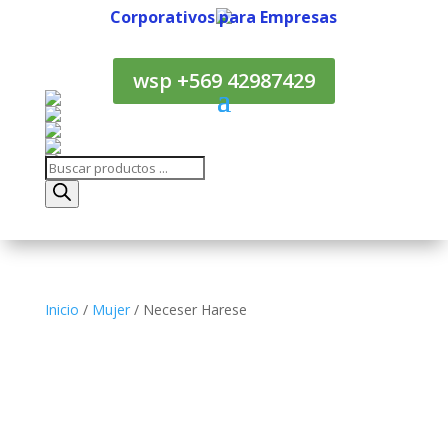
Corporativos para Empresas
Corporativos para Empresas
wsp +569 42987429
Búsqueda
de
productos
Inicio
/
Mujer
/ Neceser Harese