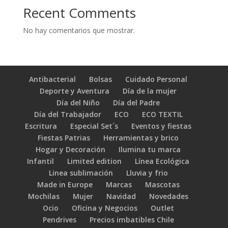
Recent Comments
No hay comentarios que mostrar.
Antibacterial
Bolsas
Cuidado Personal
Deporte y Aventura
Día de la mujer
Día del Niño
Día del Padre
Día del Trabajador
ECO
ECO TEXTIL
Escritura
Especial Set´s
Eventos y fiestas
Fiestas Patrias
Herramientas y brico
Hogar y Decoración
Ilumina tu marca
Infantil
Limited edition
Línea Ecológica
Linea sublimación
Lluvia y frio
Made in Europe
Marcas
Mascotas
Mochilas
Mujer
Navidad
Novedades
Ocio
Oficina y Negocios
Outlet
Pendrives
Precios imbatibles Chile