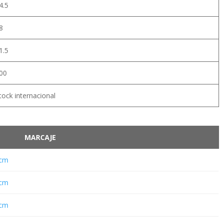
4.5
8
1.5
00
tock internacional
MARCAJE
 cm
 cm
 cm