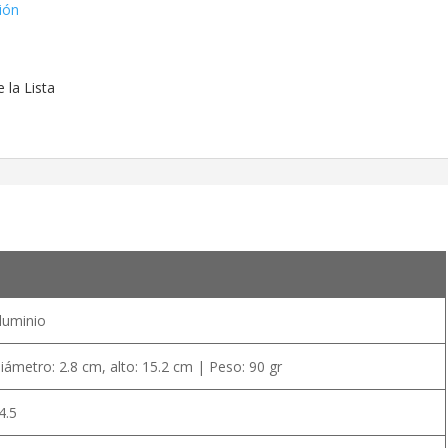
ión
 la Lista
luminio
iámetro: 2.8 cm, alto: 15.2 cm | Peso: 90 gr
4.5