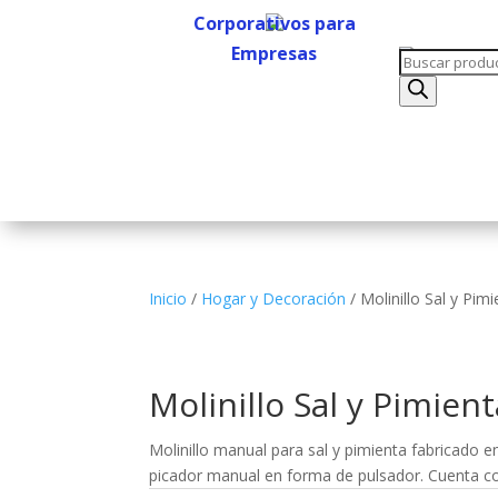
Corporativos para
Empresas
Búsqueda
Corporativos para
de
Empresas
productos
Inicio
/
Hogar y Decoración
/ Molinillo Sal y Pim
Molinillo Sal y Pimien
Molinillo manual para sal y pimienta fabricado en
picador manual en forma de pulsador. Cuenta con 