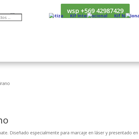
wsp +569 42987429
Cotiza
Kif Internacional
Kif Naciona
irano
no
ate. Diseñado especialmente para marcaje en láser y presentado en