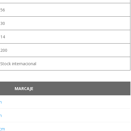
56
30
14
200
Stock internacional
MARCAJE
m
m
 cm