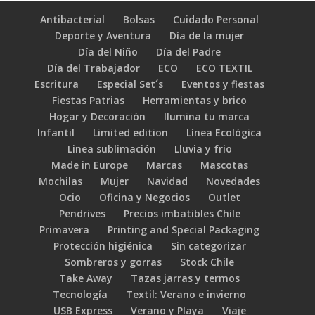
Antibacterial
Bolsas
Cuidado Personal
Deporte y Aventura
Día de la mujer
Día del Niño
Día del Padre
Día del Trabajador
ECO
ECO TEXTIL
Escritura
Especial Set´s
Eventos y fiestas
Fiestas Patrias
Herramientas y brico
Hogar y Decoración
Ilumina tu marca
Infantil
Limited edition
Línea Ecológica
Linea sublimación
Lluvia y frio
Made in Europe
Marcas
Mascotas
Mochilas
Mujer
Navidad
Novedades
Ocio
Oficina y Negocios
Outlet
Pendrives
Precios imbatibles Chile
Primavera
Printing and Special Packaging
Protección higiénica
Sin categorizar
Sombreros y gorras
Stock Chile
Take Away
Tazas jarras y termos
Tecnología
Textil: Verano e invierno
USB Express
Verano y Playa
Viaje