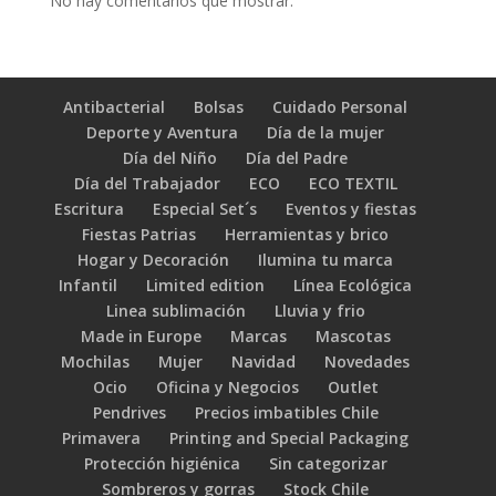
No hay comentarios que mostrar.
Antibacterial
Bolsas
Cuidado Personal
Deporte y Aventura
Día de la mujer
Día del Niño
Día del Padre
Día del Trabajador
ECO
ECO TEXTIL
Escritura
Especial Set´s
Eventos y fiestas
Fiestas Patrias
Herramientas y brico
Hogar y Decoración
Ilumina tu marca
Infantil
Limited edition
Línea Ecológica
Linea sublimación
Lluvia y frio
Made in Europe
Marcas
Mascotas
Mochilas
Mujer
Navidad
Novedades
Ocio
Oficina y Negocios
Outlet
Pendrives
Precios imbatibles Chile
Primavera
Printing and Special Packaging
Protección higiénica
Sin categorizar
Sombreros y gorras
Stock Chile