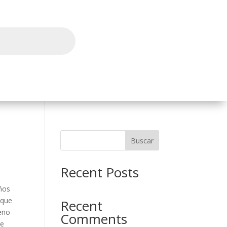
l
Buscar
Recent Posts
ños
 que
Recent
seño
Comments
re