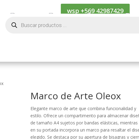
wsp +569 42987429
Cotiza
Kif Internacional
Kif Naciona
Búsqueda
de
productos
ox
Marco de Arte Oleox
Elegante marco de arte que combina funcionalidad y
estilo. Ofrece un compartimento para almacenar dise
de tamaño A4 sujetos por bandas elásticas, mientras
en su portada incorpora un marco para resaltar el di
elegido. Se destaca por su apertura de bisagras y cier