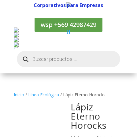
Corporativos para Empresas
Corporativos para Empresas
wsp +569 42987429
Búsqueda
de
productos
Inicio
/
Línea Ecológica
/ Lápiz Eterno Horocks
Lápiz
Eterno
Horocks