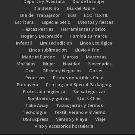
Deporte y Aventura
Día de la mujer
Día del Niño
Día del Padre
Día del Trabajador
ECO
ECO TEXTIL
Escritura
Especial Set´s
Eventos y fiestas
Fiestas Patrias
Herramientas y brico
Hogar y Decoración
Ilumina tu marca
Infantil
Limited edition
Línea Ecológica
Linea sublimación
Lluvia y frio
Made in Europe
Marcas
Mascotas
Mochilas
Mujer
Navidad
Novedades
Ocio
Oficina y Negocios
Outlet
Pendrives
Precios imbatibles Chile
Primavera
Printing and Special Packaging
Protección higiénica
Sin categorizar
Sombreros y gorras
Stock Chile
Take Away
Tazas jarras y termos
Tecnología
Textil: Verano e invierno
USB Express
Verano y Playa
Viaje
Vino y accesorios hosteleria