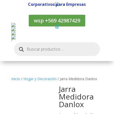
Corporativos para Empresas
Corporativos para Empresas
wsp +569 42987429
Búsqueda
de
productos
Inicio
/
Hogar y Decoración
/ Jarra Medidora Danlox
Jarra
Medidora
Danlox