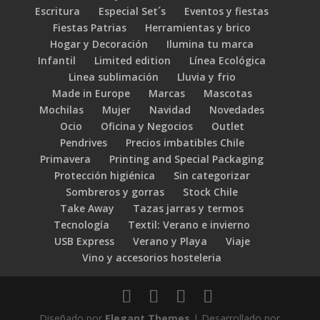
Escritura
Especial Set´s
Eventos y fiestas
Fiestas Patrias
Herramientas y brico
Hogar y Decoración
Ilumina tu marca
Infantil
Limited edition
Línea Ecológica
Linea sublimación
Lluvia y frio
Made in Europe
Marcas
Mascotas
Mochilas
Mujer
Navidad
Novedades
Ocio
Oficina y Negocios
Outlet
Pendrives
Precios imbatibles Chile
Primavera
Printing and Special Packaging
Protección higiénica
Sin categorizar
Sombreros y gorras
Stock Chile
Take Away
Tazas jarras y termos
Tecnología
Textil: Verano e invierno
USB Express
Verano y Playa
Viaje
Vino y accesorios hosteleria
Diseñado por
Elegant Themes
| Desarrollado por