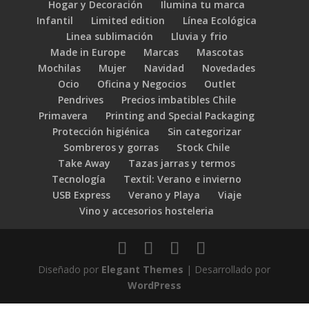
Hogar y Decoración
Ilumina tu marca
Infantil
Limited edition
Línea Ecológica
Linea sublimación
Lluvia y frio
Made in Europe
Marcas
Mascotas
Mochilas
Mujer
Navidad
Novedades
Ocio
Oficina y Negocios
Outlet
Pendrives
Precios imbatibles Chile
Primavera
Printing and Special Packaging
Protección higiénica
Sin categorizar
Sombreros y gorras
Stock Chile
Take Away
Tazas jarras y termos
Tecnología
Textil: Verano e invierno
USB Express
Verano y Playa
Viaje
Vino y accesorios hosteleria
Diseñado por
Elegant Themes
| Desarrollado por
WordPress