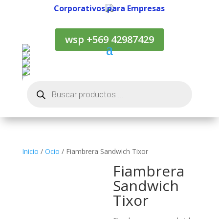
Corporativos para Empresas
Corporativos para Empresas
wsp +569 42987429
Búsqueda
de
productos
Inicio
/
Ocio
/ Fiambrera Sandwich Tixor
Fiambrera
Sandwich
Tixor