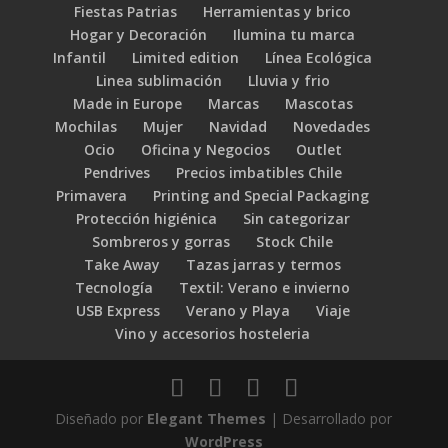
Fiestas Patrias
Herramientas y brico
Hogar y Decoración
Ilumina tu marca
Infantil
Limited edition
Línea Ecológica
Linea sublimación
Lluvia y frio
Made in Europe
Marcas
Mascotas
Mochilas
Mujer
Navidad
Novedades
Ocio
Oficina y Negocios
Outlet
Pendrives
Precios imbatibles Chile
Primavera
Printing and Special Packaging
Protección higiénica
Sin categorizar
Sombreros y gorras
Stock Chile
Take Away
Tazas jarras y termos
Tecnología
Textil: Verano e invierno
USB Express
Verano y Playa
Viaje
Vino y accesorios hosteleria
Diseñado por
Elegant Themes
| Desarrollado por
WordPress