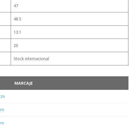
47
48.5
13.1
20
Stock internacional
MARCAJE
 cm
cm
cm