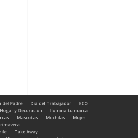
a del Padre
Día del Trabajador
ECO
Hogar y Decoración
Ilumina tu marca
rcas
Mascotas
Mochilas
Mujer
Primavera
hile
Take Away