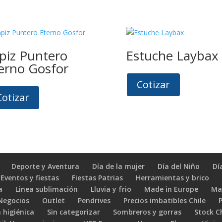
piz Puntero
Estuche Laybax
erno Gosfor
Cotizar
Cotizar
Deporte y Aventura
Día de la mujer
Día del Niño
Dí
Eventos y fiestas
Fiestas Patrias
Herramientas y brico
a
Linea sublimación
Lluvia y frio
Made in Europe
Ma
 Negocios
Outlet
Pendrives
Precios imbatibles Chile
 higiénica
Sin categorizar
Sombreros y gorras
Stock C