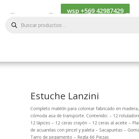
wsp +569 42987429
Cotiza
Kif Internacional
Kif Naciona
Búsqueda
de
productos
Estuche Lanzini
Completo maletín para colorear fabricado en madera
cómoda asa de transporte. Contenido: – 12 rotulador
12 lápices – 12 ceras crayón – 12 ceras al aceite – Pl
de acuarelas con pincel y paleta – Sacapuntas – Gom
Tarro de pegamento – Regla 66 Piezas