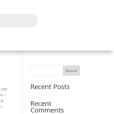
l
Buscar
Recent Posts
, con
es –
aca
Recent
a –
Comments