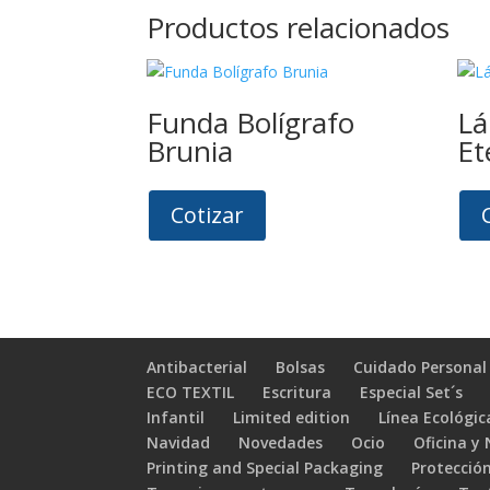
Productos relacionados
Funda Bolígrafo
Lá
Brunia
Et
Cotizar
Antibacterial
Bolsas
Cuidado Personal
ECO TEXTIL
Escritura
Especial Set´s
Infantil
Limited edition
Línea Ecológic
Navidad
Novedades
Ocio
Oficina y
Printing and Special Packaging
Protección