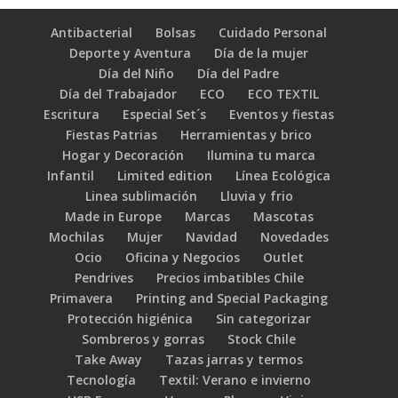
Antibacterial
Bolsas
Cuidado Personal
Deporte y Aventura
Día de la mujer
Día del Niño
Día del Padre
Día del Trabajador
ECO
ECO TEXTIL
Escritura
Especial Set´s
Eventos y fiestas
Fiestas Patrias
Herramientas y brico
Hogar y Decoración
Ilumina tu marca
Infantil
Limited edition
Línea Ecológica
Linea sublimación
Lluvia y frio
Made in Europe
Marcas
Mascotas
Mochilas
Mujer
Navidad
Novedades
Ocio
Oficina y Negocios
Outlet
Pendrives
Precios imbatibles Chile
Primavera
Printing and Special Packaging
Protección higiénica
Sin categorizar
Sombreros y gorras
Stock Chile
Take Away
Tazas jarras y termos
Tecnología
Textil: Verano e invierno