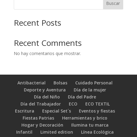
Buscar
Recent Posts
Recent Comments
No hay comentarios que mostrar.
Antibacterial
Bolsas
Cuidado Personal
Deporte y Aventura
Día de la mujer
Día del Niño
Día del Padre
Día del Trabajador
ECO
ECO TEXTIL
Escritura
Especial Set´s
Eventos y fiestas
Fiestas Patrias
Herramientas y brico
Hogar y Decoración
Ilumina tu marca
Infantil
Limited edition
Línea Ecológica