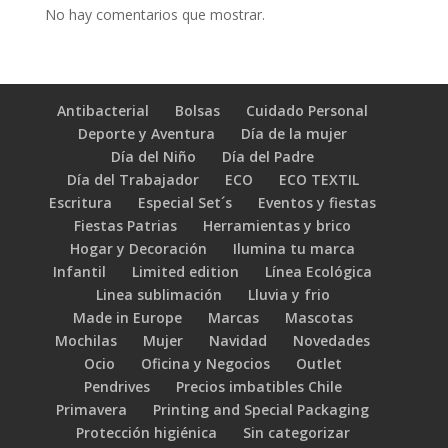
No hay comentarios que mostrar.
Antibacterial
Bolsas
Cuidado Personal
Deporte y Aventura
Día de la mujer
Día del Niño
Día del Padre
Día del Trabajador
ECO
ECO TEXTIL
Escritura
Especial Set´s
Eventos y fiestas
Fiestas Patrias
Herramientas y brico
Hogar y Decoración
Ilumina tu marca
Infantil
Limited edition
Línea Ecológica
Linea sublimación
Lluvia y frio
Made in Europe
Marcas
Mascotas
Mochilas
Mujer
Navidad
Novedades
Ocio
Oficina y Negocios
Outlet
Pendrives
Precios imbatibles Chile
Primavera
Printing and Special Packaging
Protección higiénica
Sin categorizar