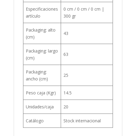
Especificaciones
0 cm / 0 cm / 0 cm |
artículo
300 gr
Packaging: alto
43
(cm)
Packaging: largo
63
(cm)
Packaging:
25
ancho (cm)
Peso caja (Kgr)
14.5
Unidades/caja
20
Catálogo
Stock internacional