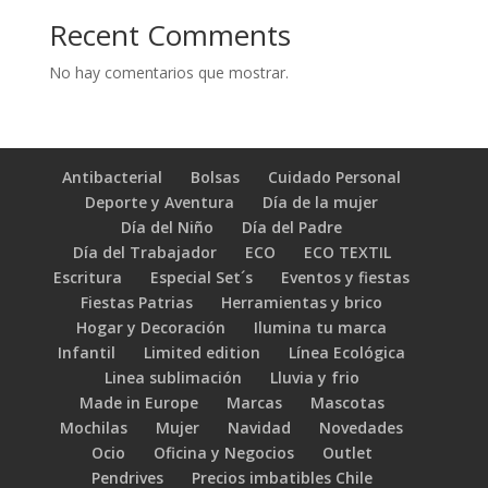
Recent Comments
No hay comentarios que mostrar.
Antibacterial
Bolsas
Cuidado Personal
Deporte y Aventura
Día de la mujer
Día del Niño
Día del Padre
Día del Trabajador
ECO
ECO TEXTIL
Escritura
Especial Set´s
Eventos y fiestas
Fiestas Patrias
Herramientas y brico
Hogar y Decoración
Ilumina tu marca
Infantil
Limited edition
Línea Ecológica
Linea sublimación
Lluvia y frio
Made in Europe
Marcas
Mascotas
Mochilas
Mujer
Navidad
Novedades
Ocio
Oficina y Negocios
Outlet
Pendrives
Precios imbatibles Chile