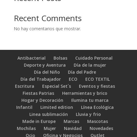
Recent Comments
No hay comentarios que mostrar.
Antibacterial
Bolsas
Cuidado Personal
Deporte y Aventura
Día de la mujer
Día del Niño
Día del Padre
Día del Trabajador
ECO
ECO TEXTIL
Escritura
Especial Set´s
Eventos y fiestas
Fiestas Patrias
Herramientas y brico
Hogar y Decoración
Ilumina tu marca
Infantil
Limited edition
Línea Ecológica
Linea sublimación
Lluvia y frio
Made in Europe
Marcas
Mascotas
Mochilas
Mujer
Navidad
Novedades
Ocio
Oficina y Negocios
Outlet