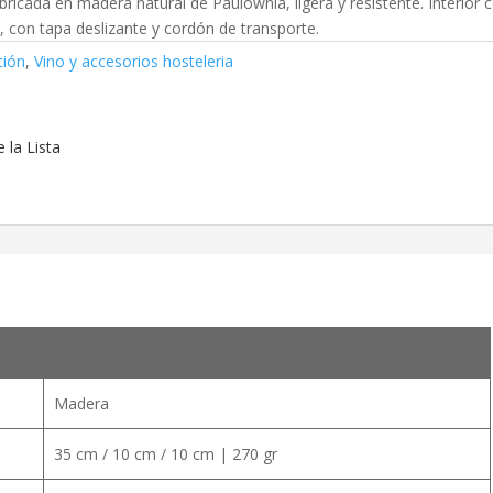
ricada en madera natural de Paulownia, ligera y resistente. Interior 
a, con tapa deslizante y cordón de transporte.
ción
,
Vino y accesorios hosteleria
 la Lista
Madera
35 cm / 10 cm / 10 cm | 270 gr