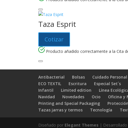
Taza Esprit
Cotizar
Producto añadido correctamente a la Cita de
Antibacterial
Bolsas
Cuidado Personal
ECO TEXTIL
Escritura
Especial Set´s
Infantil
Limited edition
Línea Ecológic
Navidad
Novedades
Ocio
Oficina y
Printing and Special Packaging
Protección
Tazas jarras y termos
Tecnología
Text
Diseñado por
Elegant Themes
| Desarrollado