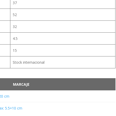
37
52
32
4.5
15
Stock internacional
MARCAJE
20 cm
x: 5.5×10 cm