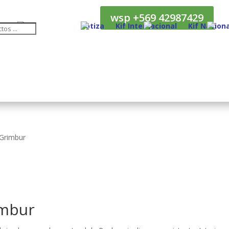
wsp +569 42987429
Cotiza
Kif Internacional
Kif Naciona
 Grimbur
imbur