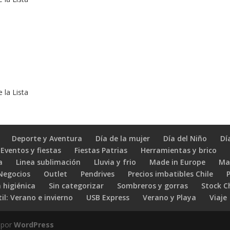
 la Lista
Deporte y Aventura
Día de la mujer
Día del Niño
Dí
Eventos y fiestas
Fiestas Patrias
Herramientas y brico
a
Linea sublimación
Lluvia y frio
Made in Europe
Ma
 Negocios
Outlet
Pendrives
Precios imbatibles Chile
 higiénica
Sin categorizar
Sombreros y gorras
Stock C
il: Verano e invierno
USB Express
Verano y Playa
Viaje
 por
WordPress