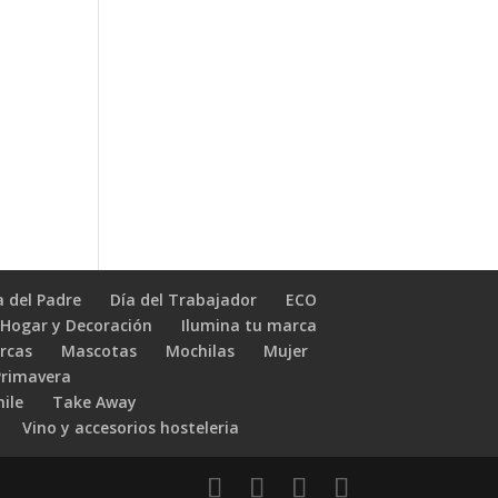
a del Padre
Día del Trabajador
ECO
Hogar y Decoración
Ilumina tu marca
rcas
Mascotas
Mochilas
Mujer
Primavera
hile
Take Away
Vino y accesorios hosteleria