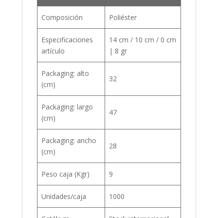
Composición
Poliéster
Especificaciones
14 cm / 10 cm / 0 cm
artículo
| 8 gr
Packaging: alto
32
(cm)
Packaging: largo
47
(cm)
Packaging: ancho
28
(cm)
Peso caja (Kgr)
9
Unidades/caja
1000