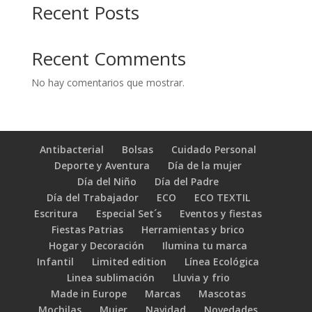
Recent Posts
Recent Comments
No hay comentarios que mostrar.
Antibacterial
Bolsas
Cuidado Personal
Deporte y Aventura
Día de la mujer
Día del Niño
Día del Padre
Día del Trabajador
ECO
ECO TEXTIL
Escritura
Especial Set´s
Eventos y fiestas
Fiestas Patrias
Herramientas y brico
Hogar y Decoración
Ilumina tu marca
Infantil
Limited edition
Línea Ecológica
Linea sublimación
Lluvia y frio
Made in Europe
Marcas
Mascotas
Mochilas
Mujer
Navidad
Novedades