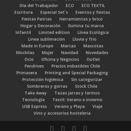
Día del Trabajador
ECO
ECO TEXTIL
Escritura
Especial Set´s
Eventos y fiestas
Fiestas Patrias
Herramientas y brico
Hogar y Decoración
Ilumina tu marca
Infantil
Limited edition
Línea Ecológica
Linea sublimación
Lluvia y frio
Made in Europe
Marcas
Mascotas
Mochilas
Mujer
Navidad
Novedades
Ocio
Oficina y Negocios
Outlet
Pendrives
Precios imbatibles Chile
Primavera
Printing and Special Packaging
Protección higiénica
Sin categorizar
Sombreros y gorras
Stock Chile
Take Away
Tazas jarras y termos
Tecnología
Textil: Verano e invierno
USB Express
Verano y Playa
Viaje
Vino y accesorios hosteleria