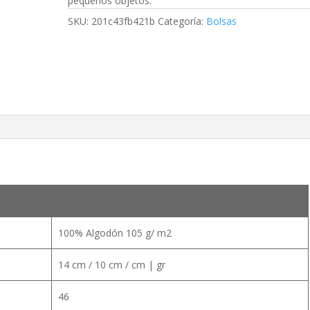
pequeños objetos.
SKU:
201c43fb421b
Categoría:
Bolsas
100% Algodón 105 g/ m2
14 cm / 10 cm / cm | gr
46