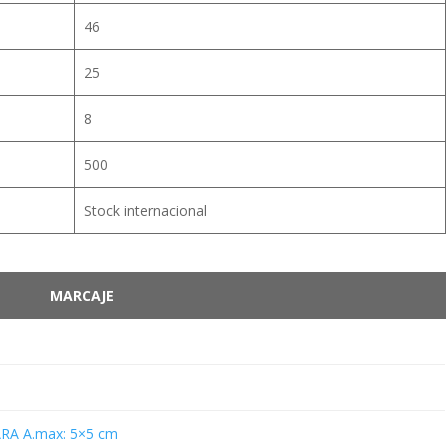
46
25
8
500
Stock internacional
MARCAJE
RA A.max: 5×5 cm