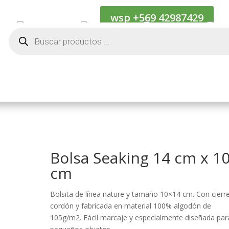
wsp +569 42987429
Cotiza
Kif Internacional
Kif Naciona
Búsqueda
de
productos
Bolsa Seaking 14 cm x 1
cm
Bolsita de línea nature y tamaño 10×14 cm. Con cierr
cordón y fabricada en material 100% algodón de
105g/m2. Fácil marcaje y especialmente diseñada par