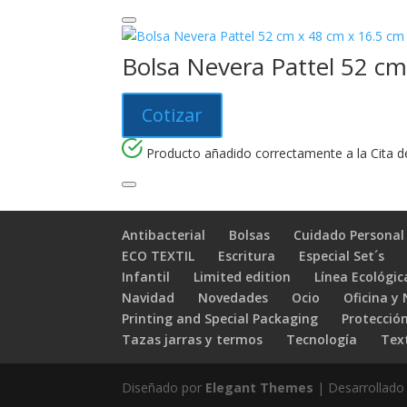
Bolsa Nevera Pattel 52 cm
Cotizar
Producto añadido correctamente a la Cita de
Antibacterial
Bolsas
Cuidado Personal
ECO TEXTIL
Escritura
Especial Set´s
Infantil
Limited edition
Línea Ecológic
Navidad
Novedades
Ocio
Oficina y
Printing and Special Packaging
Protección
Tazas jarras y termos
Tecnología
Text
Diseñado por
Elegant Themes
| Desarrollado