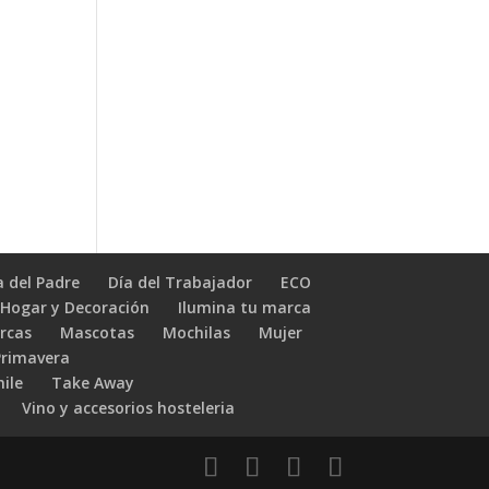
a del Padre
Día del Trabajador
ECO
Hogar y Decoración
Ilumina tu marca
rcas
Mascotas
Mochilas
Mujer
Primavera
hile
Take Away
Vino y accesorios hosteleria