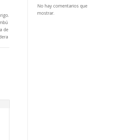
No hay comentarios que
mostrar.
rigo.
ambú
ta de
adera