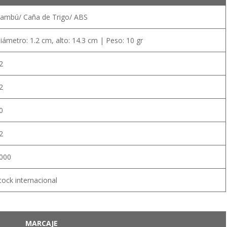
ambú/ Caña de Trigo/ ABS
iámetro: 1.2 cm, alto: 14.3 cm | Peso: 10 gr
2
2
0
2
000
tock internacional
MARCAJE