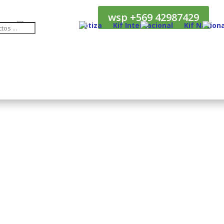
wsp +569 42987429
Cotiza
Kif Internacional
Kif Naciona