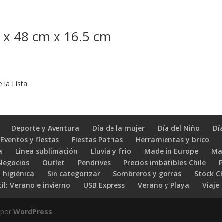
 x 48 cm x 16.5 cm
 la Lista
Deporte y Aventura
Día de la mujer
Día del Niño
Dí
Eventos y fiestas
Fiestas Patrias
Herramientas y brico
a
Linea sublimación
Lluvia y frio
Made in Europe
Ma
 Negocios
Outlet
Pendrives
Precios imbatibles Chile
 higiénica
Sin categorizar
Sombreros y gorras
Stock C
il: Verano e invierno
USB Express
Verano y Playa
Viaje
 por
WordPress