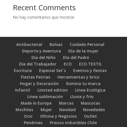
Recent Comments
No hay comentarios que mostrar.
Antibacterial
Bolsas
Cuidado Personal
Deporte y Aventura
Día de la mujer
Día del Niño
Día del Padre
Día del Trabajador
ECO
ECO TEXTIL
Escritura
Especial Set´s
Eventos y fiestas
Fiestas Patrias
Herramientas y brico
Hogar y Decoración
Ilumina tu marca
Infantil
Limited edition
Línea Ecológica
Linea sublimación
Lluvia y frio
Made in Europe
Marcas
Mascotas
Mochilas
Mujer
Navidad
Novedades
Ocio
Oficina y Negocios
Outlet
Pendrives
Precios imbatibles Chile