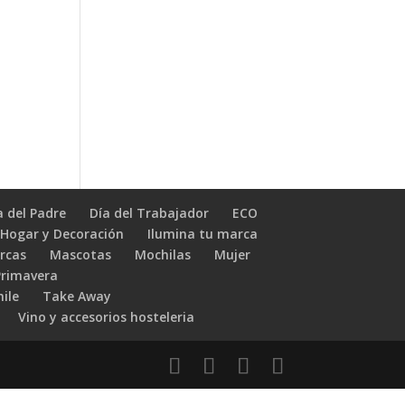
a del Padre
Día del Trabajador
ECO
Hogar y Decoración
Ilumina tu marca
rcas
Mascotas
Mochilas
Mujer
Primavera
hile
Take Away
Vino y accesorios hosteleria