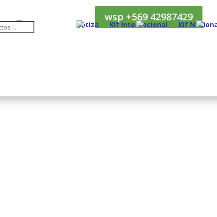
wsp +569 42987429
Cotiza
Kif Internacional
Kif Naciona