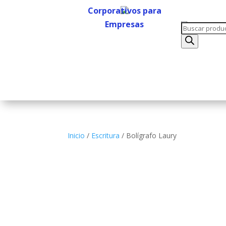
Corporativos para
Empresas
Búsqueda
Corporativos para
de
Empresas
productos
Inicio
/
Escritura
/ Bolígrafo Laury