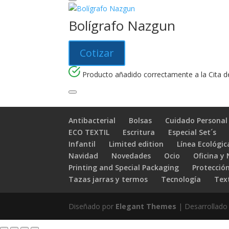
Bolígrafo Nazgun
Cotizar
Producto añadido correctamente a la Cita de
Antibacterial
Bolsas
Cuidado Personal
ECO TEXTIL
Escritura
Especial Set´s
Infantil
Limited edition
Línea Ecológic
Navidad
Novedades
Ocio
Oficina y
Printing and Special Packaging
Protección
Tazas jarras y termos
Tecnología
Text
Diseñado por
Elegant Themes
| Desarrollado