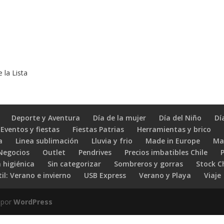
 la Lista
Deporte y Aventura
Día de la mujer
Día del Niño
Dí
Eventos y fiestas
Fiestas Patrias
Herramientas y brico
a
Linea sublimación
Lluvia y frio
Made in Europe
Ma
 Negocios
Outlet
Pendrives
Precios imbatibles Chile
 higiénica
Sin categorizar
Sombreros y gorras
Stock C
il: Verano e invierno
USB Express
Verano y Playa
Viaje
 por
WordPress