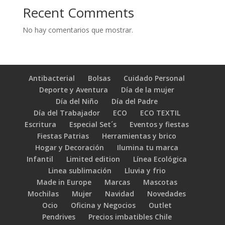
Recent Comments
No hay comentarios que mostrar.
Antibacterial
Bolsas
Cuidado Personal
Deporte y Aventura
Día de la mujer
Día del Niño
Día del Padre
Día del Trabajador
ECO
ECO TEXTIL
Escritura
Especial Set´s
Eventos y fiestas
Fiestas Patrias
Herramientas y brico
Hogar y Decoración
Ilumina tu marca
Infantil
Limited edition
Línea Ecológica
Linea sublimación
Lluvia y frio
Made in Europe
Marcas
Mascotas
Mochilas
Mujer
Navidad
Novedades
Ocio
Oficina y Negocios
Outlet
Pendrives
Precios imbatibles Chile