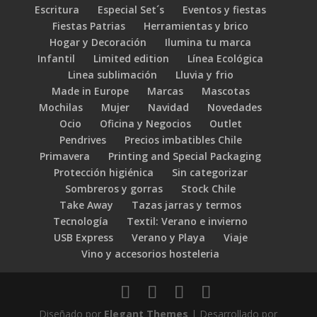
Escritura
Especial Set´s
Eventos y fiestas
Fiestas Patrias
Herramientas y brico
Hogar y Decoración
Ilumina tu marca
Infantil
Limited edition
Línea Ecológica
Linea sublimación
Lluvia y frio
Made in Europe
Marcas
Mascotas
Mochilas
Mujer
Navidad
Novedades
Ocio
Oficina y Negocios
Outlet
Pendrives
Precios imbatibles Chile
Primavera
Printing and Special Packaging
Protección higiénica
Sin categorizar
Sombreros y gorras
Stock Chile
Take Away
Tazas jarras y termos
Tecnología
Textil: Verano e invierno
USB Express
Verano y Playa
Viaje
Vino y accesorios hosteleria
Diseñado por
Elegant Themes
| Desarrollado por