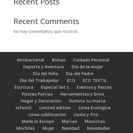
Recent Posts
Recent Comments
No hay comentarios que mostrar.
Antibacterial
Bolsas
Cuidado Personal
Deporte y Aventura
Día de la mujer
Día del Niño
Día del Padre
Día del Trabajador
ECO
ECO TEXTIL
Escritura
Especial Set´s
Eventos y fiestas
Fiestas Patrias
Herramientas y brico
Hogar y Decoración
Ilumina tu marca
Infantil
Limited edition
Línea Ecológica
Linea sublimación
Lluvia y frio
Made in Europe
Marcas
Mascotas
Mochilas
Mujer
Navidad
Novedades